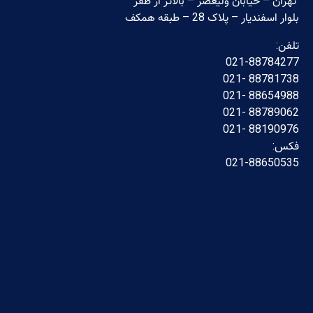
تهران – خیابان ولیعصر – بالاتر از ظفر
بلوار اسفندیار – پلاک 28 – طبقه همکف
تلفن:
021-88784277
88781738 -021
88654988 -021
88789062 -021
88190976 -021
فکس:
021-88650535