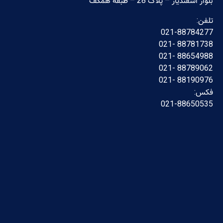
بلوار اسفندیار – پلاک 28 – طبقه همکف
تلفن:
021-88784277
88781738 -021
88654988 -021
88789062 -021
88190976 -021
فکس:
021-88650535