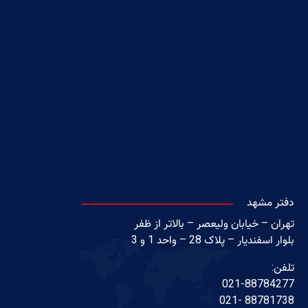
دفتر مشهد
تهران – خیابان ولیعصر – بالاتر از ظفر
بلوار اسفندیار – پلاک 28 – واحد 1 و 3
تلفن:
021-88784277
88781738 -021