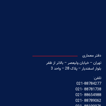
دفتر معماری
تهران – خیابان ولیعصر – بالاتر از ظفر
بلوار اسفندیار – پلاک 28 – واحد 3
تلفن:
021-88784277
88781738 -021
88654988 -021
88789062 -021