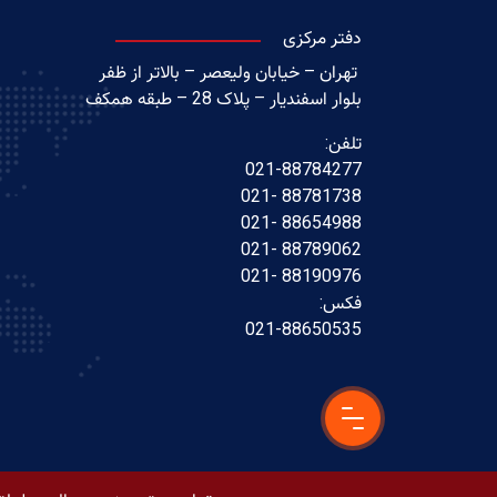
دفتر مرکزی
تهران – خیابان ولیعصر – بالاتر از ظفر
بلوار اسفندیار – پلاک 28 – طبقه همکف
تلفن:
021-88784277
88781738 -021
88654988 -021
88789062 -021
88190976 -021
فکس:
021-88650535