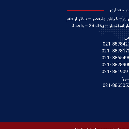
تر معماری
ان – خیابان ولیعصر – بالاتر از ظفر
ر اسفندیار – پلاک 28 – واحد 3
ن:
021-887842
88781738 -
88654988 -
88789062 -
88190976 -
س:
021-886505