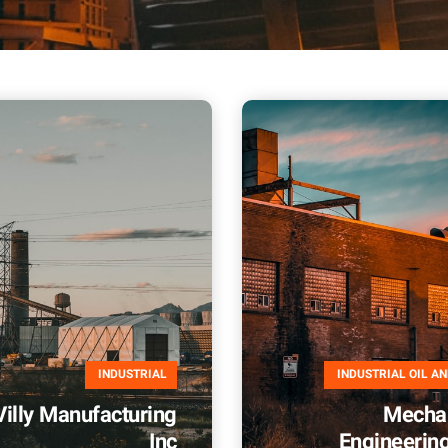
INDUSTRIAL
INDUSTRIAL
OIL A
Villy Manufacturing
Mechan
Inc
Engineerin