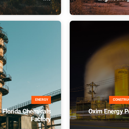
ENERGY
CONSTRU
Florida Chemicals
Oxim Energy P
Factory