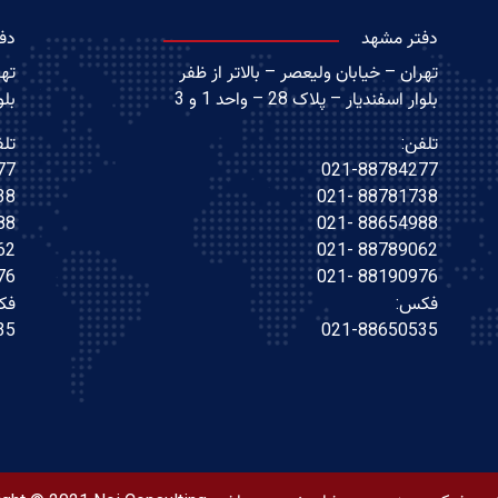
دفتر مشهد
دف
تهران – خیابان ولیعصر – بالاتر از ظفر
تهر
بلوار اسفندیار – پلاک 28 – واحد 1 و 3
بلوا
تلفن:
تلف
77
021-88784277
021
88781738 -021
021
88654988 -021
021
88789062 -021
021
88190976 -021
فکس:
فک
35
021-88650535