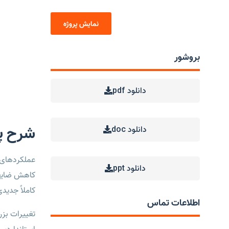
نمایش پروژه
بروشور
دانلود pdf
شرح پر
دانلود doc
عملکردهای ج
دانلود ppt
کاهش ضایعا
کاملاً جدید
اطلاعات تماس
تغییرات بزر
استانداردس