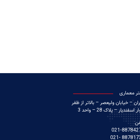
تر معماری
ان – خیابان ولیعصر – بالاتر از ظفر
ر اسفندیار – پلاک 28 – واحد 3
ن:
021-887842
88781738 -