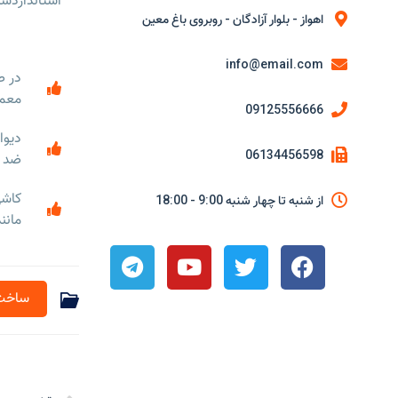
اهواز - بلوار آزادگان - روبروی باغ معین
info@email.com
معماری ARC
09125556666
06134456598
ضد آ
کاشی
از شنبه تا چهار شنبه 9:00 - 18:00
مانن
ساخت 