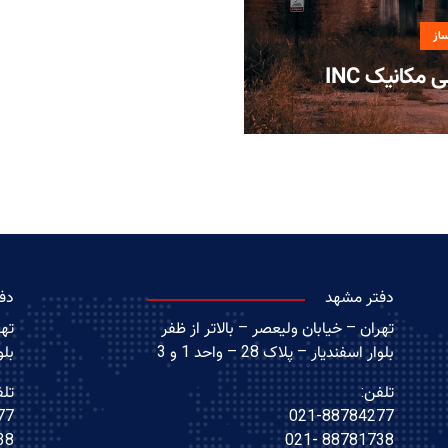
از
مکانیک INC
دفتر مشهد
دف
تهران – خیابان ولیعصر – بالاتر از ظفر
تهر
بلوار اسفندیار – پلاک 28 – واحد 1 و 3
بلوا
تلفن:
تلف
77
021-88784277
021
88781738 -021