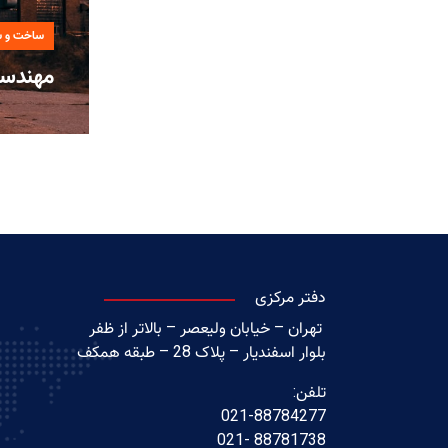
ساخت و س
مهندسی 
دفتر مرکزی
تهران – خیابان ولیعصر – بالاتر از ظفر
بلوار اسفندیار – پلاک 28 – طبقه همکف
تلفن:
021-88784277
88781738 -021