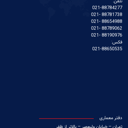
تلفن:
021-88784277
88781738 -021
88654988 -021
88789062 -021
88190976 -021
فکس:
021-88650535
دفتر معماری
تهران – خیابان ولیعصر – بالاتر از ظفر