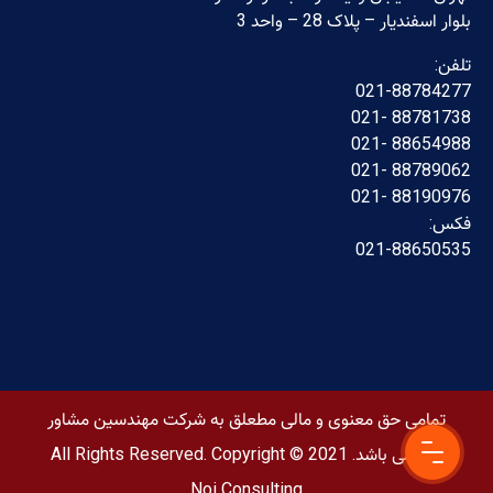
بلوار اسفندیار – پلاک 28 – واحد 3
تلفن:
021-88784277
88781738 -021
88654988 -021
88789062 -021
88190976 -021
فکس:
021-88650535
تمامی حق معنوی و مالی مطعلق به شرکت مهندسین مشاور
نوی می باشد. All Rights Reserved. Copyright © 2021
Noi Consulting