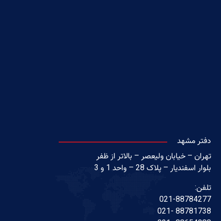
دفتر مشهد
تهران – خیابان ولیعصر – بالاتر از ظفر
بلوار اسفندیار – پلاک 28 – واحد 1 و 3
تلفن:
021-88784277
88781738 -021