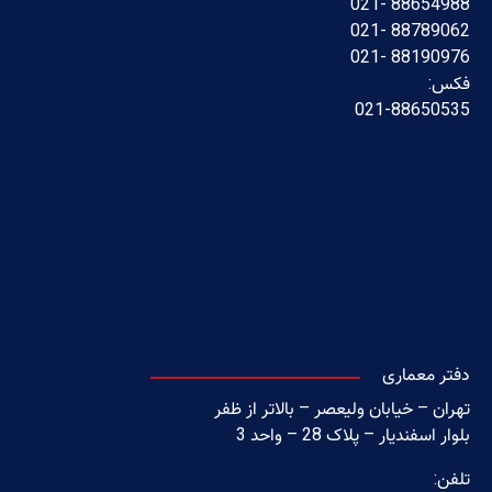
88654988 -021
88789062 -021
88190976 -021
فکس:
021-88650535
دفتر معماری
تهران – خیابان ولیعصر – بالاتر از ظفر
بلوار اسفندیار – پلاک 28 – واحد 3
تلفن: