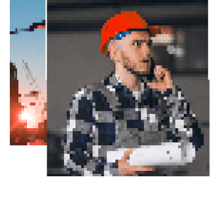
چشم انداز