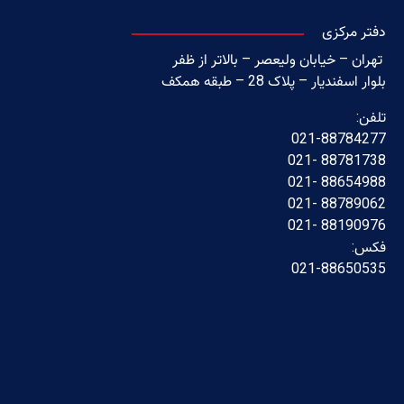
دفتر مرکزی
تهران – خیابان ولیعصر – بالاتر از ظفر
بلوار اسفندیار – پلاک 28 – طبقه همکف
تلفن:
021-88784277
88781738 -021
88654988 -021
88789062 -021
88190976 -021
فکس:
021-88650535