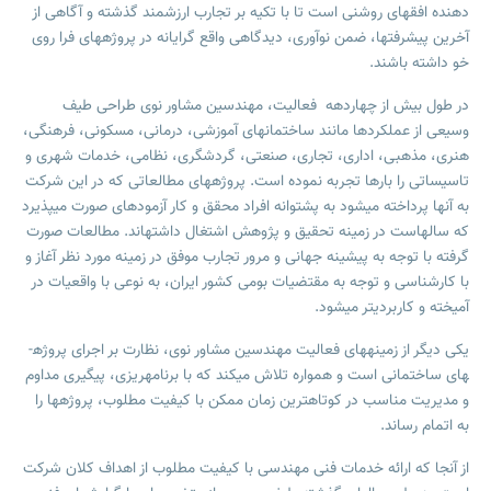
دهنده افق­های روشنی است تا با تکیه بر تجارب ارزشمند گذشته و آگاهی از
آخرین پیشرفت­ها، ضمن نوآوری، دیدگاهی واقع گرایانه در پروژه­های فرا روی
خو داشته باشند.
در طول بیش از چهار­دهه فعالیت، مهندسین مشاور نوی طراحی طیف
وسیعی از عملکردها مانند ساختمانهای آموزشی، درمانی، مسکونی، فرهنگی،
هنری، مذهبی، اداری، تجاری، صنعتی، گردشگری، نظامی، خدمات شهری و
تاسیساتی را بارها تجربه نموده است. پروژه­های مطالعاتی که در این شرکت
به آنها پرداخته می­شود به پشتوانه افراد محقق و کار آزموده­ای صورت می­پذیرد
که سالهاست در زمینه تحقیق و پژوهش اشتغال داشته­اند. مطالعات صورت
گرفته با توجه به پیشینه جهانی و مرور تجارب موفق در زمینه مورد نظر آغاز و
با کارشناسی و توجه به مقتضیات بومی کشور ایران، به نوعی با واقعیات در
آمیخته و کاربردی­تر می­شود.
یکی دیگر از زمینه­های فعالیت مهندسین مشاور نوی، نظارت بر اجرای پروژه­
های ساختمانی است و همواره تلاش می­کند که با برنامه­ریزی، پیگیری مداوم
و مدیریت مناسب در کوتاهترین زمان ممکن با کیفیت مطلوب، پروژه­ها را
به اتمام رساند.
از آنجا که ارائه خدمات فنی مهندسی با کیفیت مطلوب از اهداف کلان شرکت