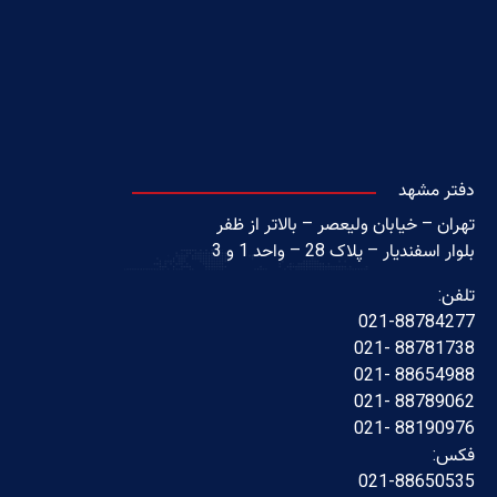
دفتر مشهد
تهران – خیابان ولیعصر – بالاتر از ظفر
بلوار اسفندیار – پلاک 28 – واحد 1 و 3
تلفن:
021-88784277
88781738 -021
88654988 -021
88789062 -021
88190976 -021
فکس:
021-88650535