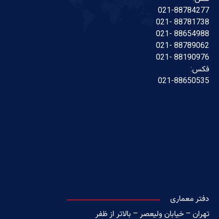
021-88784277
88781738 -021
88654988 -021
88789062 -021
88190976 -021
فکس:
021-88650535
دفتر معماری
تهران – خیابان ولیعصر – بالاتر از ظفر