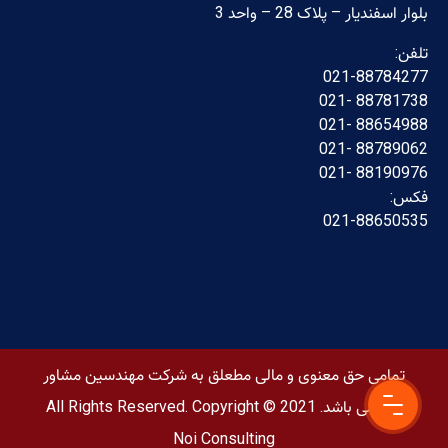
بلوار اسفندیار – پلاک 28 – واحد 3
تلفن:
021-88784277
88781738 -021
88654988 -021
88789062 -021
88190976 -021
فکس:
021-88650535
تمامی حق معنوی و مالی مطعلق به شرکت مهندسین مشاور
نوی می باشد. All Rights Reserved. Copyright © 2021
Noi Consulting