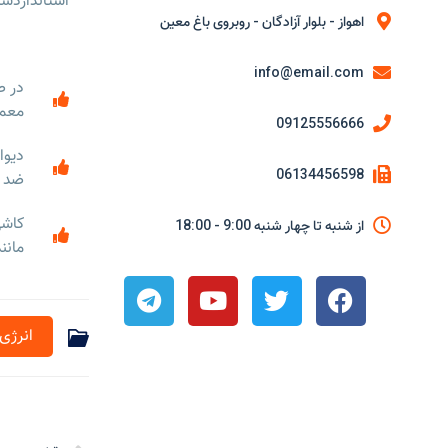
اهواز - بلوار آزادگان - روبروی باغ معین
info@email.com
معماری ARC
09125556666
06134456598
ضد آ
کاشی
از شنبه تا چهار شنبه 9:00 - 18:00
مانن
انرژی