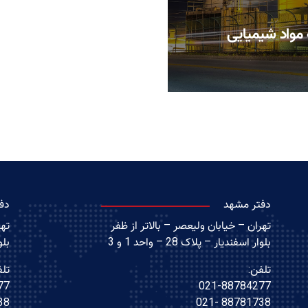
 مواد شیمیایی
دفتر مشهد
دف
تهران – خیابان ولیعصر – بالاتر از ظفر
تهر
بلوار اسفندیار – پلاک 28 – واحد 1 و 3
بلوا
تلفن:
تلف
77
021-88784277
021
88781738 -021