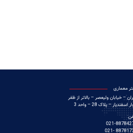
تر معماری
ان – خیابان ولیعصر – بالاتر از ظفر
ر اسفندیار – پلاک 28 – واحد 3
ن:
021-887842
88781738 -