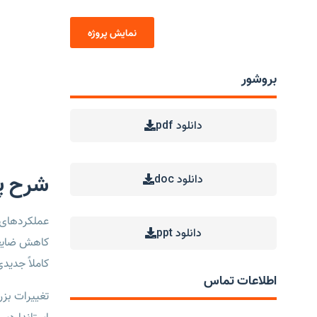
نمایش پروژه
بروشور
دانلود pdf
شرح پر
دانلود doc
عملکردهای ج
دانلود ppt
کاهش ضایعا
کاملاً جدید
اطلاعات تماس
تغییرات بزر
استانداردس