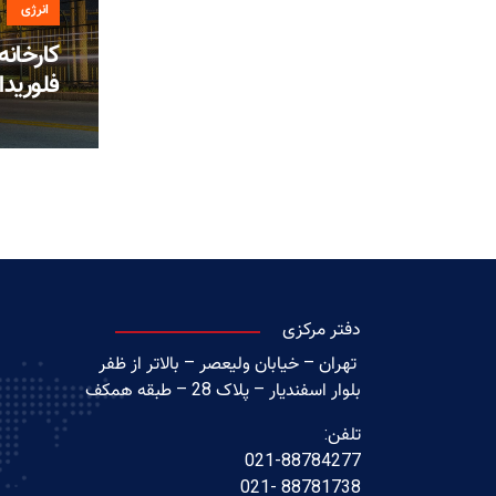
انرژی
کارخانه
فلوریدا
دفتر مرکزی
تهران – خیابان ولیعصر – بالاتر از ظفر
بلوار اسفندیار – پلاک 28 – طبقه همکف
تلفن:
021-88784277
88781738 -021