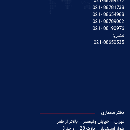
021-88784277
88781738 -021
88654988 -021
88789062 -021
88190976 -021
فکس:
021-88650535
دفتر معماری
تهران – خیابان ولیعصر – بالاتر از ظفر
بلوار اسفندیار – پلاک 28 – واحد 3