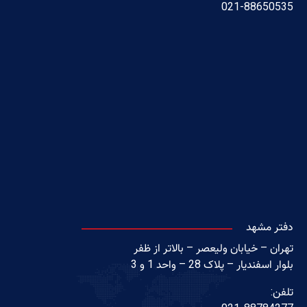
021-88650535
دفتر مشهد
تهران – خیابان ولیعصر – بالاتر از ظفر
بلوار اسفندیار – پلاک 28 – واحد 1 و 3
تلفن: