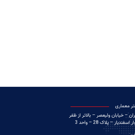
تر معماری
ان – خیابان ولیعصر – بالاتر از ظفر
ر اسفندیار – پلاک 28 – واحد 3
فن